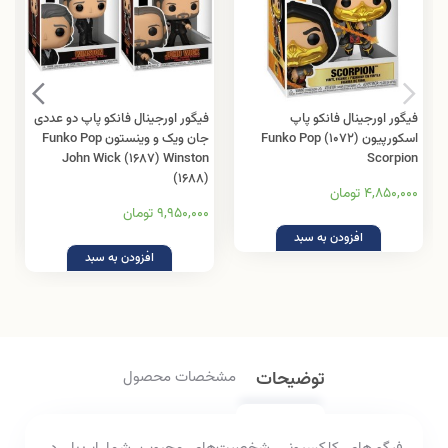
فیگور اورجینال فانکو پاپ
فیگور اورجینال فانکو پاپ دو عددی
اسکورپیون (1072) Funko Pop
جان ویک و وینستون Funko Pop
John Wick (1687) Winston
Scorpion
(1688)
4,850,000 تومان
9,950,000 تومان
افزودن به سبد
افزودن به سبد
توضیحات
مشخصات محصول