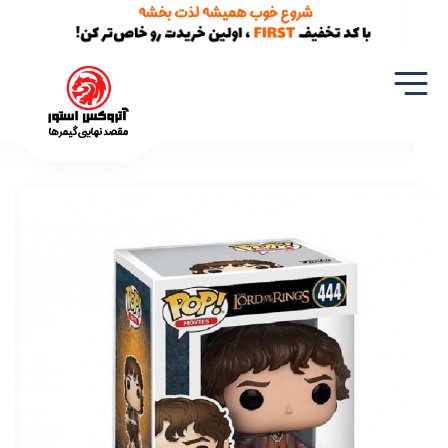
خانه
اکشن فیگور
فیگور اورجینال فانکو پاپ فرودو بگینز (444) Funko Pop Frodo Baggins