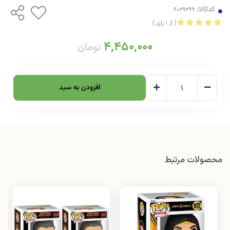
کدکالا:
(
از
1
رای
)
4,450,000
تومان
افزودن به سبد
محصولات مرتبط