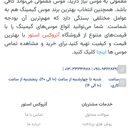
معمولی به موس نیاز دارید، موس معمولی می‌تواند کافی
باشد. همچنین انتخاب بهترین برند موس گیمینگ هم به
عوامل مختلفی بستگی دارد که مهم‌ترین آن بودجه
شماست. شما می‌توانید انواع موس‌های گیمینگ را با
قیمت‌های متنوع از فروشگاه
آتروکس استور
با بهترین
قیمت و کیفیت تهیه کنید.برای خرید و مشاهده تمامی
موس ها
اینجا
کلیک کنید.
0911-9462829 | 013-33341978 |
|
ساعت
شنبه تا چهارشنبه از ساعت (۱۰ الی ۲۰)، پنجشنبه از ساعت
کاری:
(۱۰ الی ۱۶)
خدمات مشتریان
آتروکس استور
سوالات متداول
تماس با ما
روش های پرداخت
درباره ما