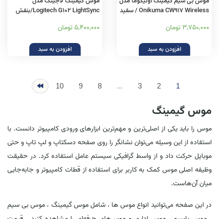
موس بی سیم گیمینگ اونیکوما مدل
موس گیمینگ لاجیتک مدل
Onikuma CW917 Wireless / سفید
Logitech G102 LightSync/بنفش
3,750,000 تومان
5,400,000 تومان
افزودن به سبد
افزودن به سبد
10
9
8
...
3
2
1
موس گیمینگ
موس را باید یکی از اصلی‌ترین و مهم‌ترین ابزارهای ورودی کامپیوتر دانست. با
استفاده از این وسیله می‌توان نشانگر را روی صفحه دسکتاپ و لپ تاپ و حتی
موبایل حرکت داد و از واسط گرافیکی سیستم عامل استفاده کرد. در حقیقت
وظیفه اصلی موس کمک به کاربر برای استفاده از قطات کامپیوتر و جابه‌جایی
میان آن‌هاست.
در این صفحه می‌توانید انواع موس ها ، شامل موس گیمینگ ، موس بی سیم
، موس باسیم ، موس اداری و موس‌های حرفه‌ای را مشاهده کنید ، قیمت