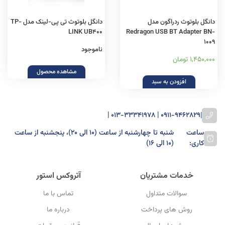
دانگل بلوتوث ردراگون مدل
دانگل بلوتوث تی پی-لینک مدل TP-
LINK UB400
Redragon USB BT Adapter BN-
1009
ناموجود
1,450,000 تومان
مشاهده محصول
افزودن به سبد
0911-9462829 | 013-33341978 |
|
ساعت
شنبه تا چهارشنبه از ساعت (۱۰ الی ۲۰)، پنجشنبه از ساعت
کاری:
(۱۰ الی ۱۶)
خدمات مشتریان
آتروکس استور
سوالات متداول
تماس با ما
روش های پرداخت
درباره ما