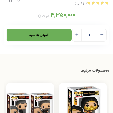
(
از
1
رای
)
4,350,000
تومان
افزودن به سبد
محصولات مرتبط