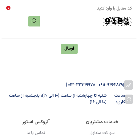
کد مقابل را وارد کنید
ارسال
0911-9462829 | 013-33341978 |
|
ساعت
شنبه تا چهارشنبه از ساعت (۱۰ الی ۲۰)، پنجشنبه از ساعت
کاری:
(۱۰ الی ۱۶)
خدمات مشتریان
آتروکس استور
سوالات متداول
تماس با ما