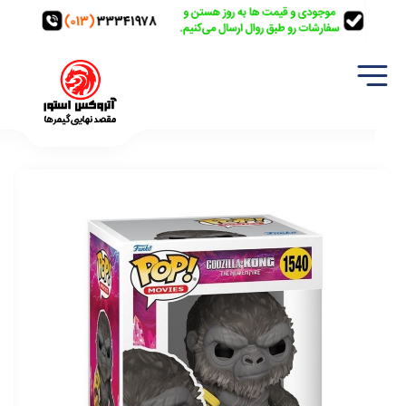
خانه
اکشن فیگور
فیگور اورجینال فانکو پاپ کونگ (1540) Funko Pop Kong