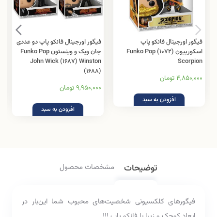
فیگور اورجینال فانکو پاپ
فیگور اورجینال فانکو پاپ دو عددی
اسکورپیون (1072) Funko Pop
جان ویک و وینستون Funko Pop
John Wick (1687) Winston
Scorpion
(1688)
4,850,000 تومان
9,950,000 تومان
افزودن به سبد
افزودن به سبد
توضیحات
مشخصات محصول
فیگور‌های کلکسیونی شخصیت‌های محبوب شما این‌بار در
ابعاد کوچک و زیبا با فانکو پاپ !!!