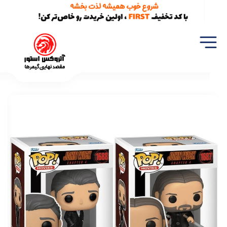
خانه
اکشن فیگور
فیگور اورجینال فانکو پاپ دو عددی جان ویک و وینستون Funko Pop John Wick (1687) Winston (1688)