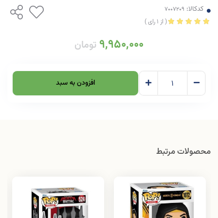
کدکالا:
(
از
1
رای
)
9,950,000
تومان
افزودن به سبد
محصولات مرتبط