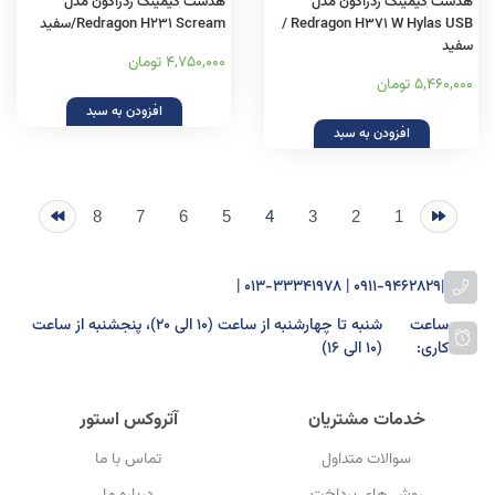
هدست گیمینگ ردراگون مدل
هدست گیمینگ ردراگون مدل
Redragon H371 W Hylas USB /
Redragon H231 Scream/سفید
سفید
4,750,000 تومان
5,460,000 تومان
افزودن به سبد
افزودن به سبد
8
7
6
5
4
3
2
1
0911-9462829 | 013-33341978 |
|
ساعت
شنبه تا چهارشنبه از ساعت (۱۰ الی ۲۰)، پنجشنبه از ساعت
کاری:
(۱۰ الی ۱۶)
خدمات مشتریان
آتروکس استور
سوالات متداول
تماس با ما