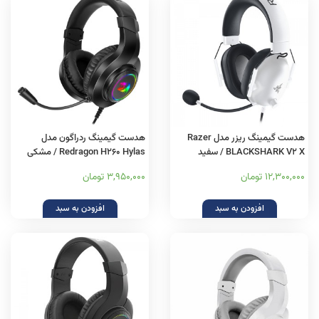
هدست گیمینگ ریزر مدل Razer
هدست گیمینگ ردراگون مدل
BLACKSHARK V2 X / سفید
Redragon H260 Hylas / مشکی
12,300,000 تومان
3,950,000 تومان
افزودن به سبد
افزودن به سبد