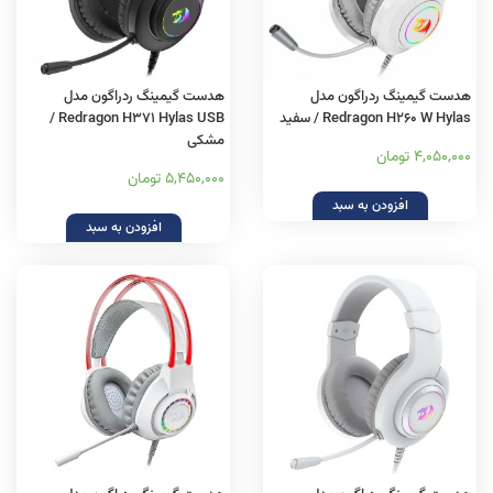
هدست گیمینگ ردراگون مدل
هدست گیمینگ ردراگون مدل
Redragon H260 W Hylas / سفید
Redragon H371 Hylas USB /
مشکی
4,050,000 تومان
5,450,000 تومان
افزودن به سبد
افزودن به سبد