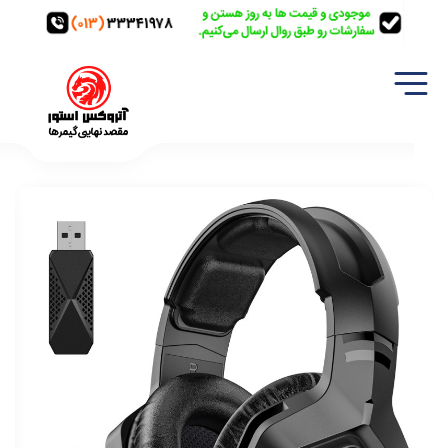
خانه
تجهیزات گیمینگ
هدفون/هدست
هدست گیمینگ بی سیم اونیکوما مدل Onikuma B100 / مشکی