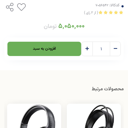
کدکالا:
(
از
2
رای
)
5,050,000
تومان
افزودن به سبد
محصولات مرتبط