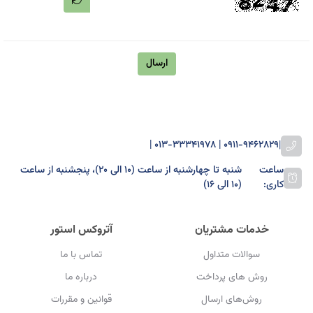
ارسال
0911-9462829 | 013-33341978 |
|
ساعت
شنبه تا چهارشنبه از ساعت (۱۰ الی ۲۰)، پنجشنبه از ساعت
کاری:
(۱۰ الی ۱۶)
خدمات مشتریان
آتروکس استور
سوالات متداول
تماس با ما
روش های پرداخت
درباره ما
روش‌های ارسال
قوانین و مقررات