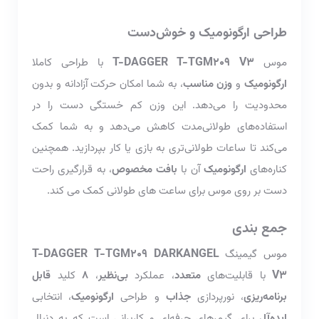
طراحی ارگونومیک و خوش‌دست
T-DAGGER T-TGM209 V3
موس
با طراحی کاملا
ارگونومیک
و
وزن مناسب
، به شما امکان حرکت آزادانه و بدون
محدودیت را می‌دهد. این وزن کم خستگی دست را در
استفاده‌های طولانی‌مدت کاهش می‌دهد و به شما کمک
می‌کند تا ساعات طولانی‌تری به بازی یا کار بپردازید. همچنین
کناره‌های
ارگونومیک
آن با
بافت مخصوص
، به قرارگیری راحت
دست بر روی موس برای ساعت های طولانی کمک می کند.
جمع بندی
T-DAGGER T-TGM209 DARKANGEL
موس گیمینگ
V3
با قابلیت‌های
متعدد
، عملکرد
بی‌نظیر
،
8
کلید
قابل
برنامه‌ریزی
، نورپردازی
جذاب
و طراحی
ارگونومیک
، انتخابی
ایده‌آل
برای گیمرهای حرفه‌ای و کاربرانی است که به دنبال