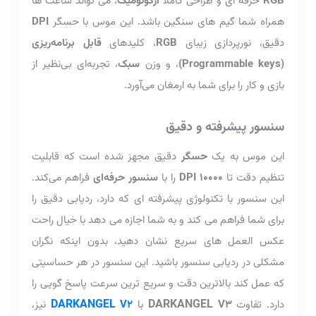
RGB
حرفه ای و طراحی کاملا
ارگونومیک
، می تواند ساعت ها
همراه شما گیم های سنگین باشد. این موس با حسگر
DPI
دقیق، نورپردازی زیبای
RGB
، کلیدهای
قابل برنامه‌ریزی
(Programmable keys)
، و وزن
سبک
، تجربه‌ای بی‌نظیر از
بازی و کار را برای شما به ارمغان می‌آورد.
سنسور پیشرفته
و دقیق
این موس به یک
حسگر
دقیق مجهز شده است که قابلیت
تنظیم دقت تا
DPI 10000
را با
سنسور
حرفه‌ای
فراهم می‌کند.
این سنسور با تکنولوژی پیشرفته ای که دارد، ردیابی دقیق را
برای شما فراهم می کند و به شما اجازه می دهد با خیال راحت
عکس العمل های سریع نشان دهید، بدون اینکه نگران
مشکلی در ردیابی سنسور باشید. این سنسور در هر حساسیتی
که عمل کند بالاترین دقت و سریع ترین سرعت پاسخ گویی را
DARKANGEL
DARKANGEL
دارد. تفاوت
V3
با
V2
نیز،