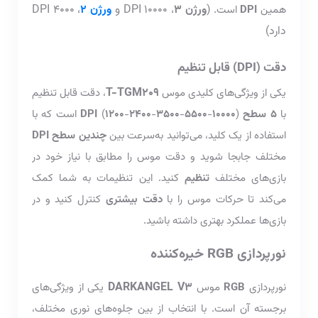
(
ورژن 3
، 10000 DPI و
ورژن 2
، 4000 DPI
همین
DPI
است.
دارد)
دقت (DPI) قابل تنظیم
T-TGM209
یکی از ویژگی‌های کلیدی موس
، دقت قابل تنظیم
با
5 سطح
10000
-
5500
-
3500
-
00
24
-
1200
(
DPI
) است که با
استفاده از یک کلید، می‌توانید به‌سرعت بین
چندین سطح DPI
مختلف جابجا شوید و دقت موس را مطابق با نیاز خود در
بازی‌های مختلف
تنظیم
کنید. این تنظیمات به شما کمک
می‌کند تا حرکات موس را با
دقت بیشتری
کنترل کنید و در
بازی‌ها عملکرد بهتری داشته باشید.
نورپردازی RGB خیره‌کننده
DARKANGEL V3
نورپردازی
RGB
موس
یکی از ویژگی‌های
برجسته آن است. با انتخاب از بین جلوه‌های نوری مختلف،