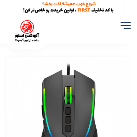
خانه
تجهیزات گیمینگ
موس
موس گیمینگ تی-دگر مدل T-Dagger Darkangel T-TGM209 V3