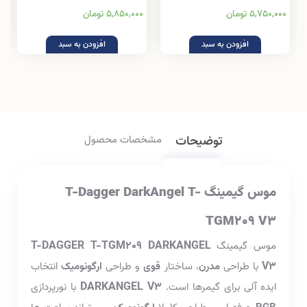
5,750,000 تومان
5,850,000 تومان
افزودن به سبد
افزودن به سبد
توضیحات
مشخصات محصول
موس گیمینگ T-Dagger DarkAngel T-
TGM209 V3
T-DAGGER T-TGM209 DARKANGEL
موس گیمینگ
V3
با طراحی
مدرن
، ساختار
قوی
و طراحی
ارگونومیک
انتخاب
DARKANGEL V3
ایده آلی برای گیمرها است.
با نورپردازی