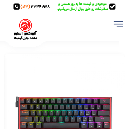
خانه
تجهیزات گیمینگ
کیبورد
کیبورد گیمینگ ردراگون مدل Redragon K617 Fizz/مشکی / حروف انگلیسی