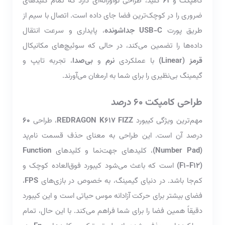
کامپکت و
61
کلید، طراحی نوآورانه‌ای دارد که تمام کلیدهای
ضروری را در کوچک‌ترین فضا جای داده است. اتصال با سیم از
طریق پورت
USB-C جداشونده
، پایداری و سرعت انتقال
داده‌ها را تضمین می‌کند، در حالی که سوئیچ‌های مکانیکال
قرمز (Linear)
با عملکردی
نرم
و
بی‌صدا
، تجربه تایپ و
گیمینگ بی‌نظیری را برای شما به ارمغان می‌آورند.
طراحی کامپکت 60 درصد
مهم‌ترین ویژگی کیبورد
REDRAGON K617 FIZZ
، طراحی
60
درصد آن است. این طراحی به معنای حذف قسمت نام‌پد
(Number Pad)
، کلیدهای جهت‌نما و کلیدهای
Function
(F1-F12)
است که باعث می‌شود کیبورد فوق‌العاده کوچک و
کم‌جا باشد. در دنیای گیمینگ، به خصوص در بازی‌های
FPS
،
فضای بیشتر برای حرکت آزادانه موس حیاتی است و این کیبورد
دقیقاً همین فضا را برای شما فراهم می‌کند. با این حال، تمام