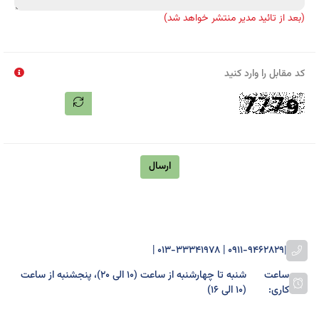
(بعد از تائید مدیر منتشر خواهد شد)
کد مقابل را وارد کنید
ارسال
0911-9462829 | 013-33341978 |
|
ساعت
شنبه تا چهارشنبه از ساعت (۱۰ الی ۲۰)، پنجشنبه از ساعت
کاری:
(۱۰ الی ۱۶)