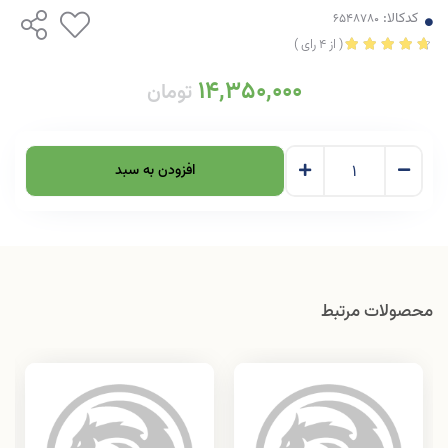
کدکالا:
(
از
4
رای
)
14,350,000
تومان
افزودن به سبد
محصولات مرتبط