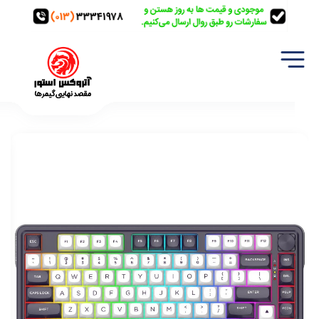
خانه
تجهیزات گیمینگ
کیبورد
کیبورد گیمینگ بی سیم ردراگون مدل Redragon K715 Finke