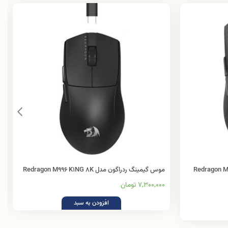
گیمینگ ردراگون مدل Redragon M995
موس گیمینگ ردراگون مدل Redragon M996 K1NG 8K
7,300,000 تومان
افزودن به سبد