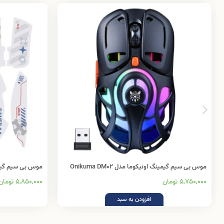
موس بی سیم گیمینگ اونیکوما مدل Onikuma DM02
موس بی سیم گیمینگ او
5,750,000 تومان
5,850,000 تومان
افزودن به سبد