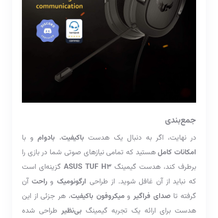
جمع‌بندی
در نهایت، اگر به دنبال یک هدست
باکیفیت
،
بادوام
و با
امکانات کامل
هستید که تمامی نیازهای صوتی شما در بازی را
برطرف کند، هدست گیمینگ
ASUS TUF H3
گزینه‌ای است
که نباید از آن غافل شوید. از طراحی
ارگونومیک
و
راحت
آن
گرفته تا
صدای
فراگیر
و
میکروفون باکیفیت
، هر جزئی از این
هدست برای ارائه یک تجربه گیمینگ
بی‌نظیر
طراحی شده