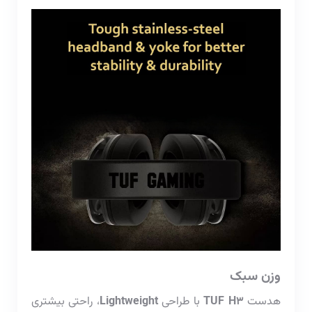
وزن سبک
هدست
TUF H3
با طراحی
Lightweight
، راحتی بیشتری