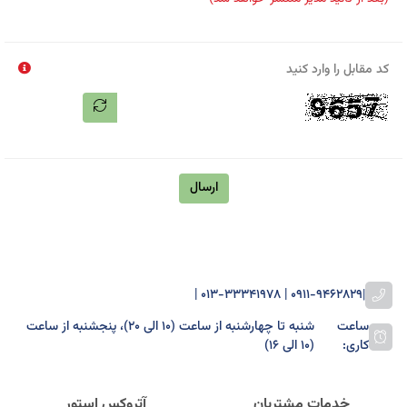
کد مقابل را وارد کنید
ارسال
0911-9462829 | 013-33341978 |
|
ساعت
شنبه تا چهارشنبه از ساعت (۱۰ الی ۲۰)، پنجشنبه از ساعت
کاری:
(۱۰ الی ۱۶)
خدمات مشتریان
آتروکس استور