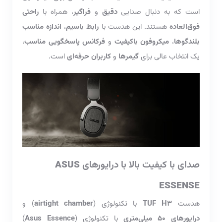
است که به دنبال صدایی
دقیق
و
فراگیر
، همراه با
راحتی
فوق‌العاده
هستند. این هدست با
رابط باسیم
،
اندازه مناسب
بلندگوها
،
میکروفون باکیفیت
و
فرکانس پاسخگویی مناسب
،
یک انتخاب عالی برای
گیمرها
و
کاربران حرفه‌ای
است.
صدای با کیفیت بالا با درایورهای
ASUS
ESSENSE
هدست
TUF H3
با تکنولوژی (
airtight chamber
) و
درایورهای 50 میلی‌متری
با تکنولوژی (
Asus Essence
)