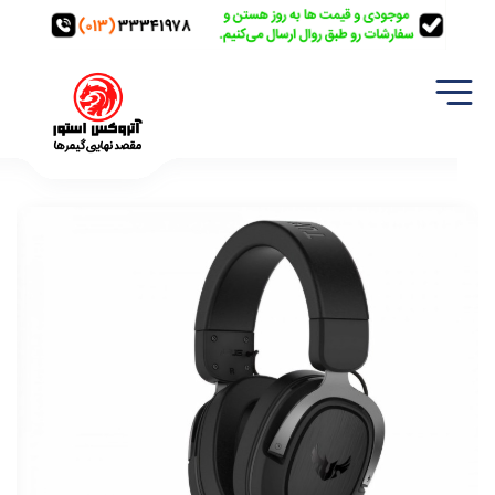
خانه
تجهیزات گیمینگ
هدفون/هدست
هدست گیمینگ ایسوس تاف مدل ASUS TUF Gaming H3