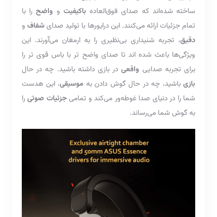
ساخته شده‌اند که صدای فوق‌العاده
باکیفیت
و
واضح
را با
تمام جزئیات ارائه می‌کنند. این درایورها با تولید صدای
شفاف
و
دقیق
، تجربه شنیداری بی‌نظیری را به ارمغان می‌آورند. این
ویژگی‌ها باعث شده اند تا صدای واضح تر با باس قوی تر را
برای تجربه صدایی
واقعی
در بازی داشته باشید. چه در حال
بازی
باشید، چه در حال گوش دادن به
موسیقی
، این هدست
شما را در دنیای صدا غوطه‌ور می‌کند و تمامی
جزئیات صوتی
را
به گوش شما می‌رساند.