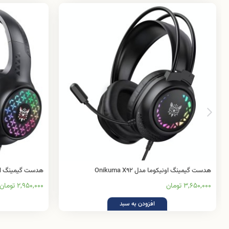
هدست گیمینگ اونیکوما مدل Onikuma X92
هدست گیمینگ اونیکوما م
3,650,000 تومان
2,950,000 تومان
افزودن به سبد