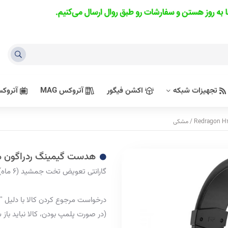
تجهیزات شبکه
اکشن فیگور
آتروکس MAG
آتروکس 
هدست گیمینگ ردراگون مدل edragon H371 Hylas USB
گارانتی تعویض تخت جمشید (6 ماه)
درخواست مرجوع کردن کالا با دلیل "ان
(در صورت پلمپ بودن، کالا نباید باز 