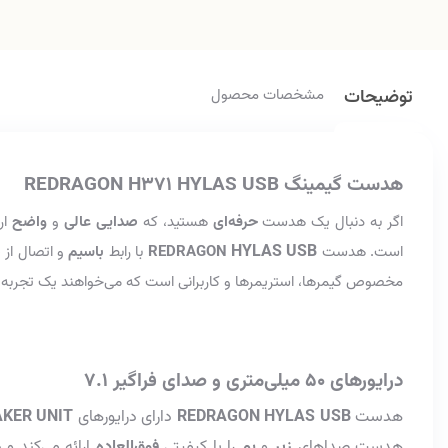
توضیحات
مشخصات محصول
هدست گیمینگ REDRAGON H371 HYLAS USB
اگر به دنبال یک هدست
حرفه‌ای
هستید، که
صدایی عالی
و
واضح
ار
HYLAS USB
است. هدست
REDRAGON
با رابط
باسیم
و اتصال از
مخصوص
گیمرها، استریمرها و کاربرانی است که می‌خواهند یک تجرب
درایورهای 50 میلی‌متری و صدای فراگیر 7.1
هدست
REDRAGON HYLAS USB
دارای درایورهای
KER UNIT
هدست صداهای
زیر
و
بم
را با کیفیتی
فوق‌العاده
ارائه می‌کند و