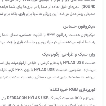
SOUND
)، تجربه‌ای فوق‌العاده از صدا را در بازی‌ها برای شما فراه
محیطی بهتر عمل می‌کند. این ویژگی نه تنها برای
بازی
، بلکه برای
تما
میکروفون حساس
میکروفون هدست
ردراگون H371
با قابلیت
حساس
، صدای شما را
به شما اجازه می‌دهد حتی در طولانی‌ترین جلسات
بازی
یا
چت
، بهت
وزن سبک
و طراحی ارگونومیک
HYLAS USB
هدست
با پدهای گوشی و طراحی
ارگونومیک
، برای ا
همچنین هدست
HYLAS USB
با وزن
338
گرم
، طراح
می‌سازند.
می‌دهد که ساعت‌ها بدون احساس خستگی از هدست استفاده کنید و ت
نورپردازی RGB خیره‌کننده
هدست گیمینگ
REDRAGON HYLAS USB
نورپردازی
RGB
یکی ا
ویژگی به شما امکان می‌دهد تا ست اپ گیمینگ خود را به یک
اثر هنری