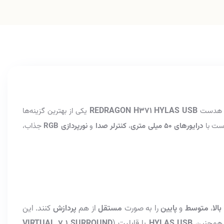
REDRAGON H371 HYLAS USB
ک هدست
یکی از بهترین گزینه‌ها
ست با
درایورهای
50 میلی متری
،
کنترلر صدا
و
نورپردازی RGB
جذاب،
بالا
،
متوسط
و
پایین
را به صورت
مستقل
از هم
پردازش
کنند. این
. همچنین
HYLAS USB
با قابلیت (
VIRTUAL 7.1 SURROUND