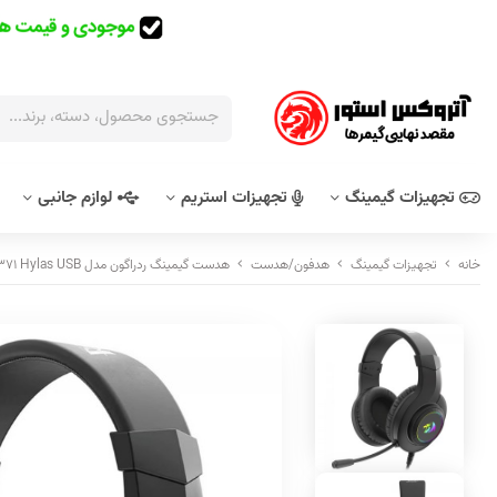
تجهیزات گیمینگ
تجهیزات استریم
لوازم جانبی
خانه
تجهیزات گیمینگ
هدفون/هدست
هدست گیمینگ ردراگون مدل Redragon H371 Hylas USB / مشکی