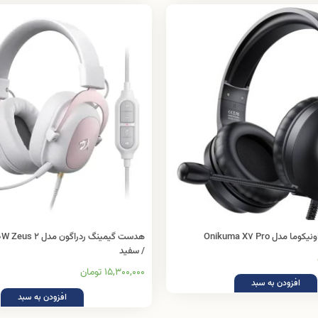
دل Onikuma X7 Pro
هدست گیمینگ ردراگو
/ سفید
15,300,000 تومان
افزودن به سبد
افزودن به سبد