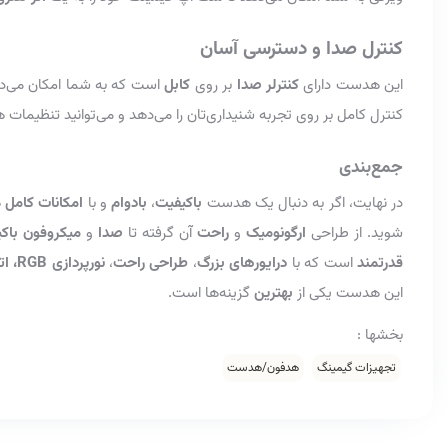
کنترل صدا و دسترسی آسان
این هدست دارای
کنترلر صدا
بر روی
کابل
است که به شما امکان می
کنترل کامل بر روی تجربه شنیداری‌تان را می‌دهد و می‌توانید تنظیمات ه
جمع‌بندی
در نهایت، اگر به دنبال یک هدست
باکیفیت
،
بادوام
و با
امکانات کامل
ه
شوید. از طراحی
ارگونومیک
و
راحت
آن گرفته تا
صدا
و
میکروفون باک
قدرتمند
است که با
درایورهای بزرگ
،
طراحی راحت
،
نورپردازی RGB، اتصال باسیم مطمئن
این هدست یکی از
بهترین
گزینه‌ها است.
بخشها :
تجهیزات گیمینگ
هدفون/هدست