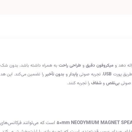
ائه دهد و
میکروفون دقیق
و
طراحی راحت
به همراه داشته باشد، بدون ش
 طریق پورت
USB
، تجربه صوتی
پایدار
و
بدون تأخیر
را تضمین می‌کند. این هد
ه صوتی
بی‌نقص
و
شفاف
را تجربه کنند.
50mm NEODYMIUM MAGNET SPEA
است که می‌توانند فرکانس‌های
 دارای صدای
بیس
قدرتمندی است که تجربه بازی را لذت‌بخش‌تر می‌کند