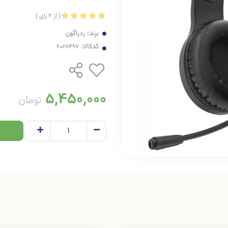
(
از
2
رای
)
برند:
ردراگون
کدکالا:
5,450,000
تومان