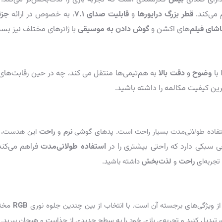
م می‌کند.
قطر بزرگ‌ درایورها
و
قابلیت
صدای 7.1
،
به خصوص در ارائه
جزئ
شای فیلم‌
های اکشن و
گوش دادن به موسیقی
با ژانرهای مختلف نیز بسی
 با
وضوح
و
دقت بالا
به هم‌تیمی‌ها منتقل می کند، چه در حین رقابت‌های 
رین کیفیت مکالمه را داشته باشید.
ستفاده طولانی‌مدت بسیار راحت است. پدهای گوشی
نرم
و
راحت
این هدست، از
ی سبکی دارد که راحتی بیشتری را در
استفاده طولانی‌مدت
فراهم می‌کند
جربه‌ای
راحت
و
لذت‌بخش
داشته باشید.
ز ویژگی‌های برجسته آن است. با انتخاب از بین چندین جلوه‌ نوری
RGB
مختل
تبدیل کنید و تجربه‌ی بازی خود را به سطح جدیدی از جذابیت و هیجان ببرید.