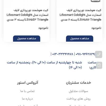
کیت هوشمند نورپردازی لایف
کیت هوشمند نورپردازی لایف
اسمارت مدل Lifesmart Cololight
اسمارت مدل Lifesmart Cololight
LS165A6 Triangle/بسته 6 عددی
LS165E3 Triangle/بسته 3 عددی
ناموجود
ناموجود
مشاهده محصول
مشاهده محصول
0911-9462829 | 013-33341978 |
|
ساعت
شنبه تا چهارشنبه از ساعت (۱۰ الی ۲۰)، پنجشنبه از ساعت
کاری:
(۱۰ الی ۱۶)
خدمات مشتریان
آتروکس استور
سوالات متداول
تماس با ما
روش های پرداخت
درباره ما